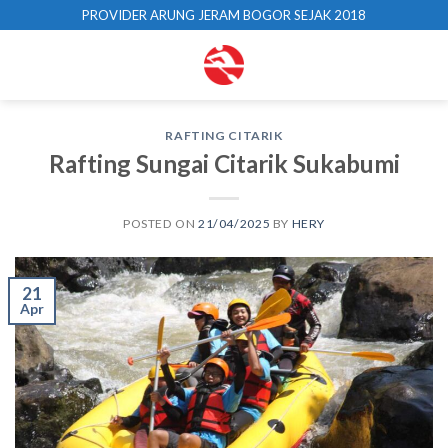
Skip
PROVIDER ARUNG JERAM BOGOR SEJAK 2018
to
content
RAFTING CITARIK
Rafting Sungai Citarik Sukabumi
POSTED ON
21/04/2025
BY
HERY
21
Apr