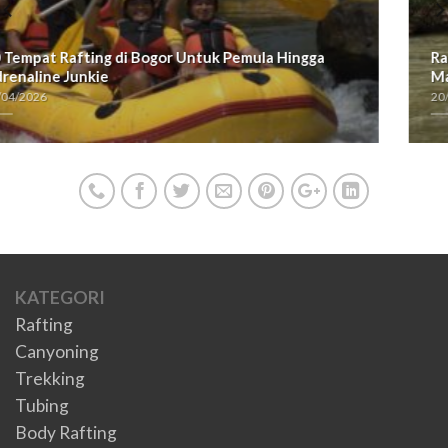
Rafting Cisadane VS Arung Jeram Citarik, Seruan
Mana?
20/04/2026
KATEGORI
Rafting
Canyoning
Trekking
Tubing
Body Rafting