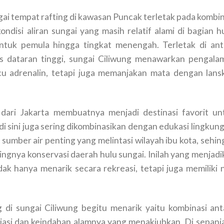
gai tempat rafting di kawasan Puncak terletak pada kombin
disi aliran sungai yang masih relatif alami di bagian hu
ntuk pemula hingga tingkat menengah. Terletak di ant
as dataran tinggi, sungai Ciliwung menawarkan pengala
u adrenalin, tetapi juga memanjakan mata dengan lans
dari Jakarta membuatnya menjadi destinasi favorit un
 di sini juga sering dikombinasikan dengan edukasi lingkun
umber air penting yang melintasi wilayah ibu kota, sehin
gnya konservasi daerah hulu sungai. Inilah yang menjadi
ak hanya menarik secara rekreasi, tetapi juga memiliki ni
 di sungai Ciliwung begitu menarik yaitu kombinasi ant
iasi dan keindahan alamnya yang menakjubkan. Di sepanj