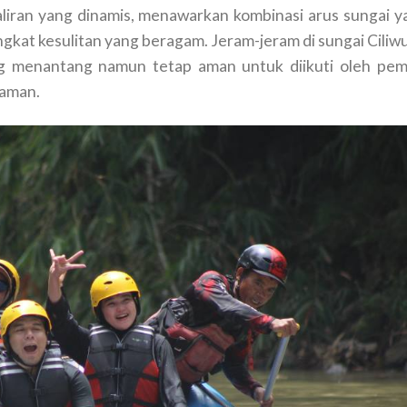
r aliran yang dinamis, menawarkan kombinasi arus sungai y
ngkat kesulitan yang beragam. Jeram-jeram di sungai Ciliw
menantang namun tetap aman untuk diikuti oleh pem
aman.