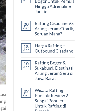
Apr
Bogor Untuk Pemula
Hingga Adrenaline
Junkie
Rafting Cisadane VS
20
Apr
Arung Jeram Citarik,
Seruan Mana?
Harga Rafting +
18
Apr
Outbound Cisadane
Rafting Bogor &
10
Apr
Sukabumi, Destinasi
Arung Jeram Seru di
Jawa Barat
Wisata Rafting
09
asi
Apr
Puncak: Review 2
Sungai Populer
yang
Untuk Rafting di
gai