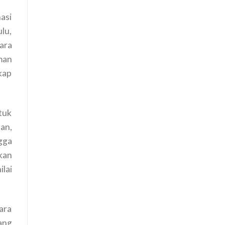
asi
lu,
ara
man
kap
tuk
gan,
gga
kan
lai
ara
ang