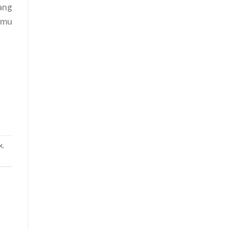
ang
 mu
k
,