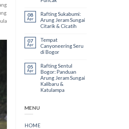
Puncak
ang
ung
Rafting Sukabumi:
08
Apr
Arung Jeram Sungai
ula
Citarik & Cicatih
Tempat
07
Apr
Canyoneering Seru
di Bogor
Rafting Sentul
05
Apr
Bogor: Panduan
Arung Jeram Sungai
Kalibaru &
Katulampa
MENU
HOME