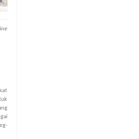
ine
kat
ntuk
ang
ngai
eg-