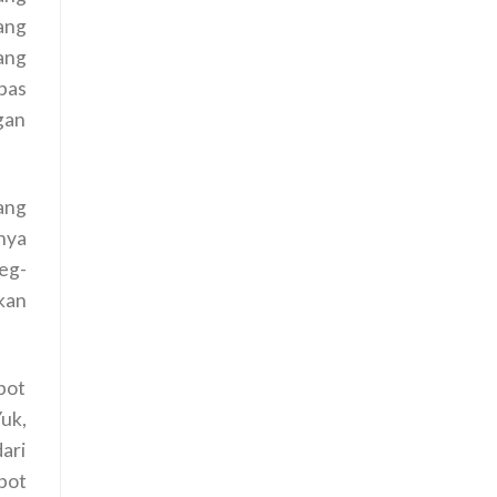
ang
ang
pas
gan
ang
nya
eg-
kan
pot
uk,
ari
pot