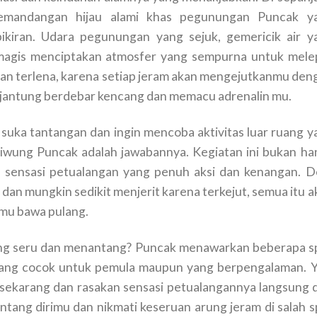
pemandangan hijau alami khas pegunungan Puncak y
kiran. Udara pegunungan yang sejuk, gemericik air y
 magis menciptakan atmosfer yang sempurna untuk mele
ngan terlena, karena setiap jeram akan mengejutkanmu den
 jantung berdebar kencang dan memacu adrenalin mu.
suka tantangan dan ingin mencoba aktivitas luar ruang y
iliwung Puncak adalah jawabannya. Kegiatan ini bukan ha
 sensasi petualangan yang penuh aksi dan kenangan. D
dan mungkin sedikit menjerit karena terkejut, semua itu a
kamu bawa pulang.
ang seru dan menantang? Puncak menawarkan beberapa s
i yang cocok untuk pemula maupun yang berpengalaman. Y
 sekarang dan rasakan sensasi petualangannya langsung d
antang dirimu dan nikmati keseruan arung jeram di salah s