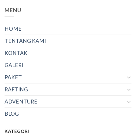
MENU
HOME
TENTANG KAMI
KONTAK
GALERI
PAKET
RAFTING
ADVENTURE
BLOG
KATEGORI