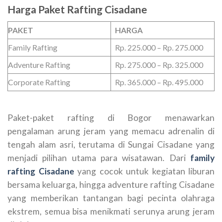
Harga Paket Rafting Cisadane
PAKET
HARGA
Family Rafting
Rp. 225.000 – Rp. 275.000
Adventure Rafting
Rp. 275.000 – Rp. 325.000
Corporate Rafting
Rp. 365.000 – Rp. 495.000
Paket-paket rafting di Bogor menawarkan
pengalaman arung jeram yang memacu adrenalin di
tengah alam asri, terutama di Sungai Cisadane yang
menjadi pilihan utama para wisatawan. Dari
family
rafting Cisadane
yang cocok untuk kegiatan liburan
bersama keluarga, hingga adventure rafting Cisadane
yang memberikan tantangan bagi pecinta olahraga
ekstrem, semua bisa menikmati serunya arung jeram