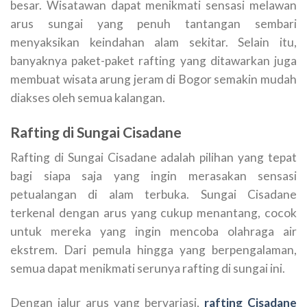
besar. Wisatawan dapat menikmati sensasi melawan
arus sungai yang penuh tantangan sembari
menyaksikan keindahan alam sekitar. Selain itu,
banyaknya paket-paket rafting yang ditawarkan juga
membuat wisata arung jeram di Bogor semakin mudah
diakses oleh semua kalangan.
Rafting di Sungai Cisadane
Rafting di Sungai Cisadane adalah pilihan yang tepat
bagi siapa saja yang ingin merasakan sensasi
petualangan di alam terbuka. Sungai Cisadane
terkenal dengan arus yang cukup menantang, cocok
untuk mereka yang ingin mencoba olahraga air
ekstrem. Dari pemula hingga yang berpengalaman,
semua dapat menikmati serunya rafting di sungai ini.
Dengan jalur arus yang bervariasi,
rafting Cisadane