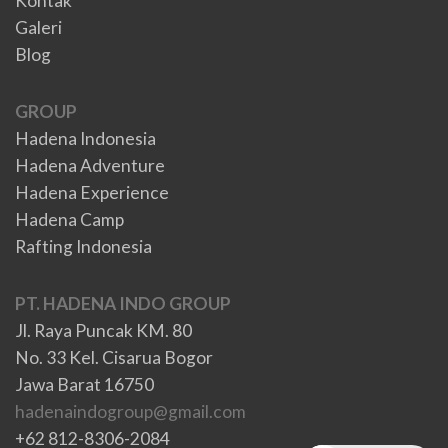
Kontak
Galeri
Blog
GROUP
Hadena Indonesia
Hadena Adventure
Hadena Experience
Hadena Camp
Rafting Indonesia
PT. HADENA INDO GROUP
Jl. Raya Puncak KM. 80
No. 33 Kel. Cisarua Bogor
Jawa Barat 16750
hadenaindogroup@gmail.com
+62 812-8306-2084