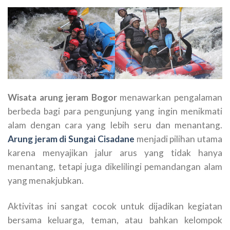
Wisata arung jeram Bogor
menawarkan pengalaman
berbeda bagi para pengunjung yang ingin menikmati
alam dengan cara yang lebih seru dan menantang.
Arung jeram di Sungai Cisadane
menjadi pilihan utama
karena menyajikan jalur arus yang tidak hanya
menantang, tetapi juga dikelilingi pemandangan alam
yang menakjubkan.
Aktivitas ini sangat cocok untuk dijadikan kegiatan
bersama keluarga, teman, atau bahkan kelompok