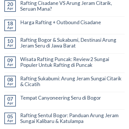
Rafting Cisadane VS Arung Jeram Citarik,
20
Seruan Mana?
Apr
Harga Rafting + Outbound Cisadane
18
Apr
Rafting Bogor & Sukabumi, Destinasi Arung
10
Jeram Seru di Jawa Barat
Apr
Wisata Rafting Puncak: Review 2 Sungai
09
Populer Untuk Rafting di Puncak
Apr
Rafting Sukabumi: Arung Jeram Sungai Citarik
08
& Cicatih
Apr
Tempat Canyoneering Seru di Bogor
07
Apr
Rafting Sentul Bogor: Panduan Arung Jeram
05
Sungai Kalibaru & Katulampa
Apr