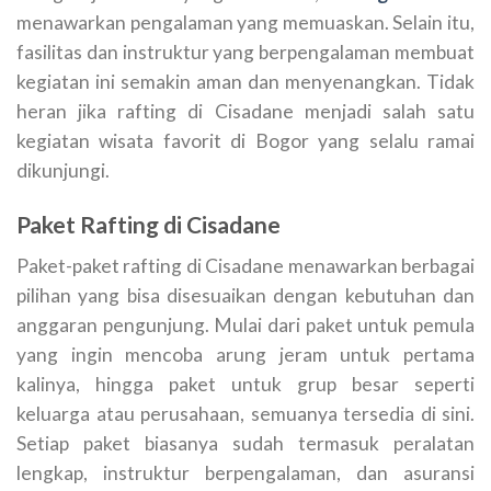
menawarkan pengalaman yang memuaskan. Selain itu,
fasilitas dan instruktur yang berpengalaman membuat
kegiatan ini semakin aman dan menyenangkan. Tidak
heran jika rafting di Cisadane menjadi salah satu
kegiatan wisata favorit di Bogor yang selalu ramai
dikunjungi.
Paket Rafting di Cisadane
Paket-paket rafting di Cisadane menawarkan berbagai
pilihan yang bisa disesuaikan dengan kebutuhan dan
anggaran pengunjung. Mulai dari paket untuk pemula
yang ingin mencoba arung jeram untuk pertama
kalinya, hingga paket untuk grup besar seperti
keluarga atau perusahaan, semuanya tersedia di sini.
Setiap paket biasanya sudah termasuk peralatan
lengkap, instruktur berpengalaman, dan asuransi