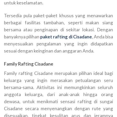
untuk keselamatan.
Tersedia pula paket-paket khusus yang menawarkan
berbagai fasilitas tambahan, seperti makan siang
bersama atau penginapan di sekitar lokasi. Dengan
banyaknya pilihan
paket rafting di Cisadane
, Anda bisa
menyesuaikan pengalaman yang ingin didapatkan
sesuai dengan keinginan dan anggaran Anda.
Family Rafting Cisadane
Family rafting Cisadane merupakan pilihan ideal bagi
keluarga yang ingin merasakan petualangan seru
bersama-sama. Aktivitas ini memungkinkan seluruh
anggota keluarga, dari anak-anak hingga orang
dewasa, untuk menikmati sensasi rafting di sungai
Cisadane secara menyenangkan dengan rute yang
disesuaikan, tingkat kesulitan arus dan jeramnya