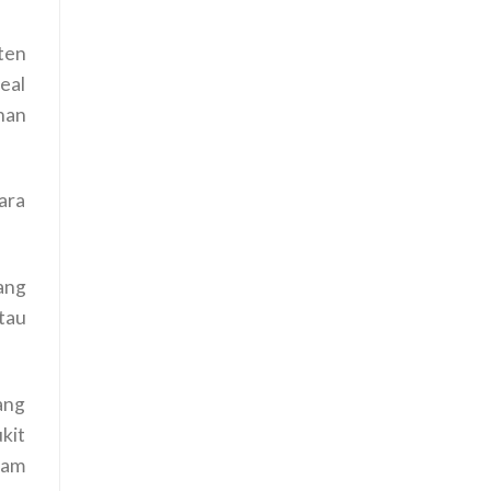
ten
eal
han
ara
yang
tau
ang
kit
lam