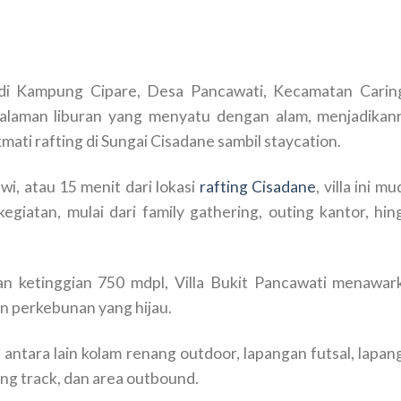
k di Kampung Cipare, Desa Pancawati, Kecamatan Caring
laman liburan yang menyatu dengan alam, menjadikan
kmati rafting di Sungai Cisadane sambil staycation.
awi, atau 15 menit dari lokasi
rafting Cisadane
, villa ini m
giatan, mulai dari family gathering, outing kantor, hin
an ketinggian 750 mdpl, Villa Bukit Pancawati menawar
 perkebunan yang hijau.
, antara lain kolam renang outdoor, lapangan futsal, lapa
ging track, dan area outbound.