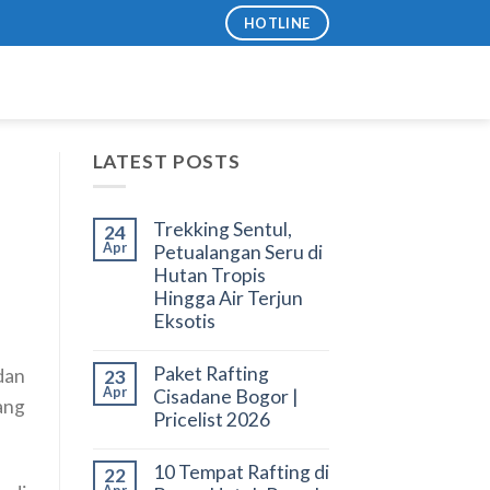
HOTLINE
LATEST POSTS
Trekking Sentul,
24
Apr
Petualangan Seru di
Hutan Tropis
Hingga Air Terjun
Eksotis
Paket Rafting
dan
23
Apr
Cisadane Bogor |
yang
Pricelist 2026
10 Tempat Rafting di
22