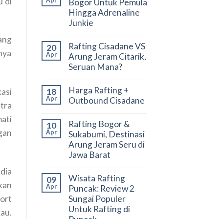
 di
Apr
Bogor Untuk Pemula
Hingga Adrenaline
Junkie
ang
Rafting Cisadane VS
20
nya
Apr
Arung Jeram Citarik,
Seruan Mana?
Harga Rafting +
18
kasi
Apr
Outbound Cisadane
tra
ati
Rafting Bogor &
10
gan
Apr
Sukabumi, Destinasi
Arung Jeram Seru di
Jawa Barat
dia
Wisata Rafting
09
kan
Apr
Puncak: Review 2
ort
Sungai Populer
Untuk Rafting di
au.