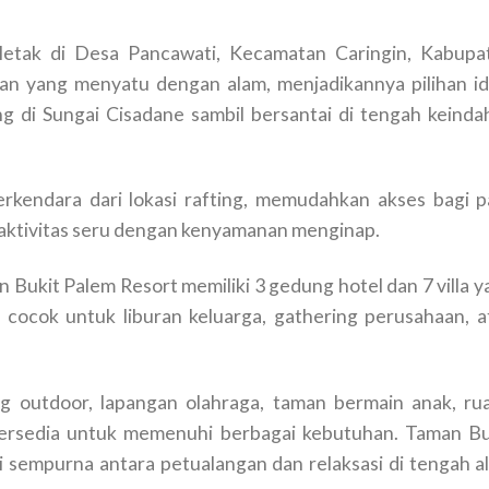
letak di Desa Pancawati, Kecamatan Caringin, Kabupa
n yang menyatu dengan alam, menjadikannya pilihan id
ng di Sungai Cisadane sambil bersantai di tengah keinda
berkendara dari lokasi rafting, memudahkan akses bagi p
aktivitas seru dengan kenyamanan menginap.
n Bukit Palem Resort memiliki 3 gedung hotel dan 7 villa 
ocok untuk liburan keluarga, gathering perusahaan, a
ang outdoor, lapangan olahraga, taman bermain anak, ru
tersedia untuk memenuhi berbagai kebutuhan. Taman Bu
 sempurna antara petualangan dan relaksasi di tengah a