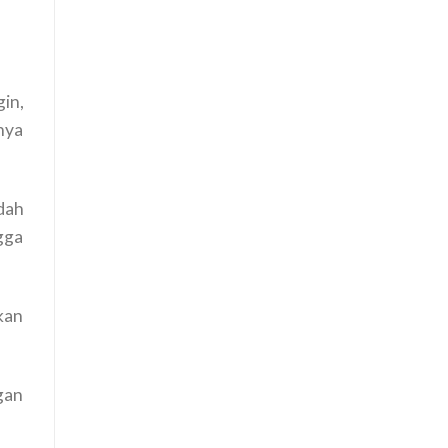
in,
nya
udah
gga
kan
ngan