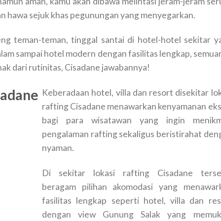
amun aman, kamu akan dibawa melintasi jeram-jeram seru
an hawa sejuk khas pegunungan yang menyegarkan.
ng teman-teman, tinggal santai di hotel-hotel sekitar y
 alam sampai hotel modern dengan fasilitas lengkap, semua
enak dari rutinitas, Cisadane jawabannya!
sadane
Keberadaan hotel, villa dan resort disekitar lo
rafting Cisadane menawarkan kenyamanan eks
bagi para wisatawan yang ingin menikm
pengalaman rafting sekaligus beristirahat den
nyaman.
Di sekitar lokasi rafting Cisadane terse
beragam pilihan akomodasi yang menawar
fasilitas lengkap seperti hotel, villa dan res
dengan view Gunung Salak yang memuk