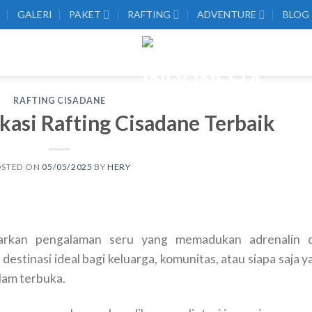
GALERI
PAKET
RAFTING
ADVENTURE
BLOG
RAFTING CISADANE
kasi Rafting Cisadane Terbaik
OSTED ON
05/05/2025
BY
HERY
warkan pengalaman seru yang memadukan adrenalin 
destinasi ideal bagi keluarga, komunitas, atau siapa saja 
lam terbuka.