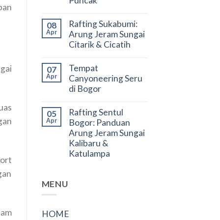
Puncak
pan
Rafting Sukabumi:
08
Apr
Arung Jeram Sungai
Citarik & Cicatih
Tempat
gai
07
Apr
Canyoneering Seru
di Bogor
uas
Rafting Sentul
05
gan
Apr
Bogor: Panduan
Arung Jeram Sungai
Kalibaru &
Katulampa
ort
gan
MENU
lam
HOME