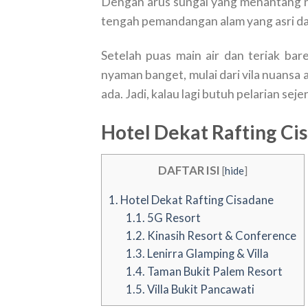
Dengan arus sungai yang menantang n
tengah pemandangan alam yang asri d
Setelah puas main air dan teriak bare
nyaman banget, mulai dari vila nuansa
ada. Jadi, kalau lagi butuh pelarian sej
Hotel Dekat Rafting Ci
DAFTAR ISI
[
hide
]
1.
Hotel Dekat Rafting Cisadane
1.1.
5G Resort
1.2.
Kinasih Resort & Conference
1.3.
Lenirra Glamping & Villa
1.4.
Taman Bukit Palem Resort
1.5.
Villa Bukit Pancawati