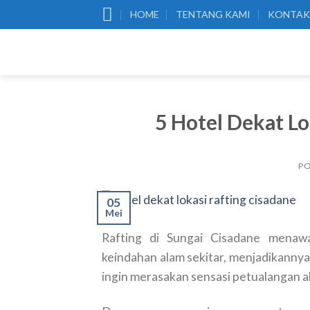
Skip
HOME
TENTANG KAMI
KONTAK
to
content
5 Hotel Dekat Lo
P
05
Mei
Rafting di Sungai Cisadane mena
keindahan alam sekitar, menjadikannya 
ingin merasakan sensasi petualangan a