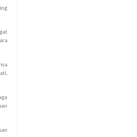
ing
gat
ara
nsa
ti,
uga
han
san