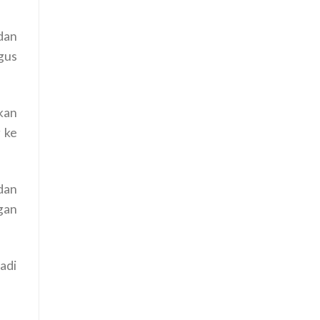
dan
gus
rkan
 ke
 dan
gan
adi